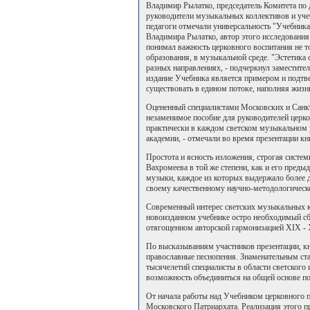
Владимир Рылатко, председатель Комитета по
руководители музыкальных коллективов и уче
педагоги отмечали универсальность "Учебник
Владимира Рылатко, автор этого исследования
понимал важность церковного воспитания не то
образования, в музыкальной среде. "Эстетика
разных направлениях, - подчеркнул заместител
издание Учебника является примером и подтве
существовать в едином потоке, наполняя жизнь
Оцененный специалистами Московских и Санк
незаменимое пособие для руководителей церк
практически в каждом светском музыкальном 
академии, - отмечали во время презентации кн
Простота и ясность изложения, строгая систем
Вахромеева в той же степени, как и его пред
музыки, каждое из которых выдержало более д
своему качественному научно-методологичес
Современный интерес светских музыкальных к
новоизданном учебнике остро необходимый сб
отягощенном авторской гармонизацией XIX - 
По высказываниям участников презентации, кн
православные песнопения. Знаменательным стал
тысячелетий специалисты в области светского
возможность объединиться на общей основе п
От начала работы над Учебником церковного 
Московского Патриархата. Реализация этого п