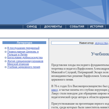
СИНОД
ДОКУМЕНТЫ
СОБЫТИЯ
ИСТОРИЯ
Литература
Навигатор:
искусства
В послушании преданный
Православная Церковь в
Учебник
Польше и Литве
Богословие добрососедства
Жития священномученников
Минской епархии
Представляя плоды последнего фундаментальн
Учебник церковного пения
теоретика и педагога Варфоломея Александр
Минский и Слуцкий, Патриарший Экзарх всея Б
неожиданностью решение Варфоломея Александ
церковного пения.
В 70-х годах Его Высокопреосвященство был
школ,
и частые визиты его глубоко верующих 
Лавру стали поводом для обращения широко и
педагогической среде автора к области церковн
Присутствовавшие на презентации первого изда
гости, среди которых были заместитель минис